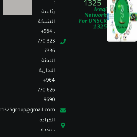
1325
:
Iraqi
رئاسة
Network
For UNSCR
الشبكة
1325
: ⁦+964
770 323
7336⁩
اللجنة
الادارية :
⁦+964
770 626
9690⁩
unscr1325group@gmail.com
الكرادة
، بغداد