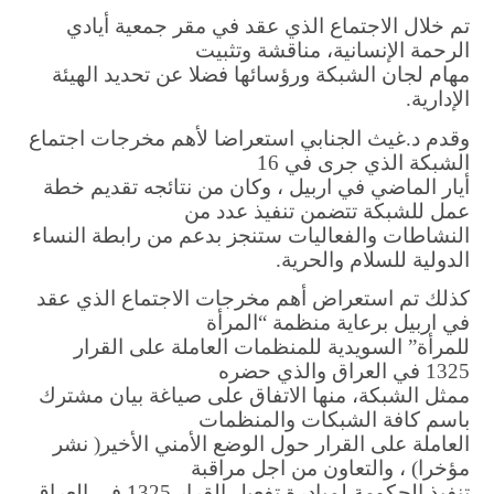
 خلال الاجتماع الذي عقد في مقر جمعية أيادي
رحمة الإنسانية، مناقشة وتثبيت
ام لجان الشبكة ورؤسائها فضلا عن تحديد الهيئة
إدارية.
دم د.غيث الجنابي استعراضا لأهم مخرجات اجتماع
شبكة الذي جرى في 16
ار الماضي في اربيل ، وكان من نتائجه تقديم خطة
ل للشبكة تتضمن تنفيذ عدد من
نشاطات والفعاليات ستنجز بدعم من رابطة النساء
دولية للسلام والحرية.
لك تم استعراض أهم مخرجات الاجتماع الذي عقد
 اربيل برعاية منظمة “المرأة
مرأة” السويدية للمنظمات العاملة على القرار
العراق والذي حضره
ثل الشبكة، منها الاتفاق على صياغة بيان مشترك
سم كافة الشبكات والمنظمات
عاملة على القرار حول الوضع الأمني الأخير( نشر
خرا) ، والتعاون من اجل مراقبة
تنفيذ الحكومة لمبادرة تفعيل القرار 1325 في العراق