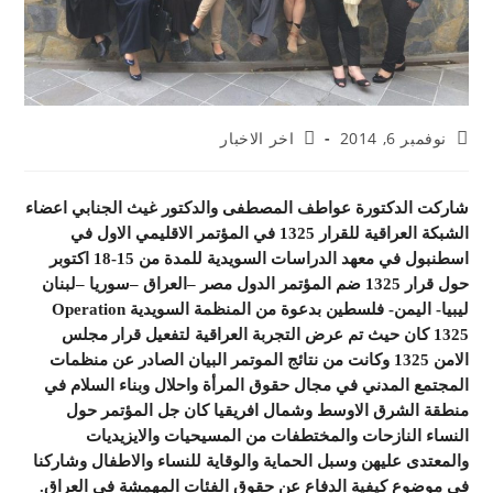
نوفمبر 6, 2014
اخر الاخبار
ركت الدكتورة عواطف المصطفى والدكتور غيث الجنابي اعضاء
الشبكة العراقية للقرار 1325 في المؤتمر الاقليمي الاول في
اسطنبول في معهد الدراسات السويدية للمدة من 15-18 اكتوبر
حول قرار 1325 ضم المؤتمر الدول مصر –العراق –سوريا –لبنان
بيا- اليمن- فلسطين بدعوة من المنظمة السويدية
Operation
13
كان حيث تم عرض التجربة العراقية لتفعيل قرار مجلس
الامن 1325 وكانت من نتائج الموتمر البيان الصادر عن منظمات
مجتمع المدني في مجال حقوق المرأة واحلال وبناء السلام في
طقة الشرق الاوسط وشمال افريقيا كان جل المؤتمر حول
نساء النازحات والمختطفات من المسيحيات والايزيديات
لمعتدى عليهن وسبل الحماية والوقاية للنساء والاطفال وشاركنا
 موضوع كيفية الدفاع عن حقوق الفئات المهمشة في العراق.