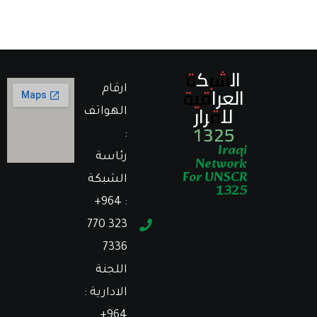
الشبكة
العراقية
ارقام
للقرار
الهواتف
1325
:
Iraqi
رئاسة
Network
For UNSCR
الشبكة
1325
: ⁦+964
770 323
7336⁩
اللجنة
الادارية :
⁦+964